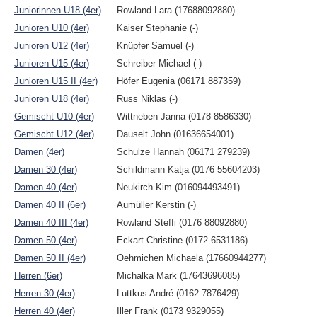
Juniorinnen U18 (4er)
Rowland Lara (17688092880)
Junioren U10 (4er)
Kaiser Stephanie (-)
Junioren U12 (4er)
Knüpfer Samuel (-)
Junioren U15 (4er)
Schreiber Michael (-)
Junioren U15 II (4er)
Höfer Eugenia (06171 887359)
Junioren U18 (4er)
Russ Niklas (-)
Gemischt U10 (4er)
Wittneben Janna (0178 8586330)
Gemischt U12 (4er)
Dauselt John (01636654001)
Damen (4er)
Schulze Hannah (06171 279239)
Damen 30 (4er)
Schildmann Katja (0176 55604203)
Damen 40 (4er)
Neukirch Kim (016094493491)
Damen 40 II (6er)
Aumüller Kerstin (-)
Damen 40 III (4er)
Rowland Steffi (0176 88092880)
Damen 50 (4er)
Eckart Christine (0172 6531186)
Damen 50 II (4er)
Oehmichen Michaela (17660944277)
Herren (6er)
Michalka Mark (17643696085)
Herren 30 (4er)
Luttkus André (0162 7876429)
Herren 40 (4er)
Iller Frank (0173 9329055)