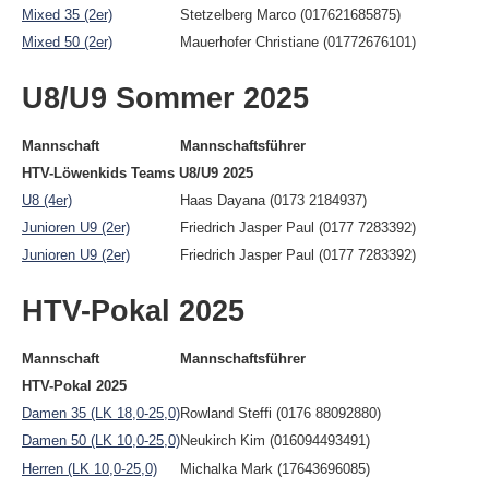
Mixed 35 (2er)
Stetzelberg Marco (017621685875)
Mixed 50 (2er)
Mauerhofer Christiane (01772676101)
U8/U9 Sommer 2025
Mannschaft
Mannschaftsführer
HTV-Löwenkids Teams U8/U9 2025
U8 (4er)
Haas Dayana (0173 2184937)
Junioren U9 (2er)
Friedrich Jasper Paul (0177 7283392)
Junioren U9 (2er)
Friedrich Jasper Paul (0177 7283392)
HTV-Pokal 2025
Mannschaft
Mannschaftsführer
HTV-Pokal 2025
Damen 35 (LK 18,0-25,0)
Rowland Steffi (0176 88092880)
Damen 50 (LK 10,0-25,0)
Neukirch Kim (016094493491)
Herren (LK 10,0-25,0)
Michalka Mark (17643696085)