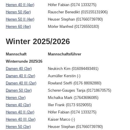
Herren 40 II (4er)
Höfer Fabian (0174 1333275)
Herren 50 (6er)
Rauscher Benedikt (015155131906)
Herren 50 II (4er)
Heuser Stephan (017660739780)
Herren 60 (4er)
Mörler Manfred (01726550183)
Winter 2025/2026
Mannschaft
Mannschaftsführer
Winterrunde 2025/26
Damen 40 (2er)
Neukirch Kim (016094493491)
Damen 40 II (2er)
Aumüller Kerstin (-)
Damen 40 III (2er)
Rowland Steffi (0176 88092880)
Damen 50 (2er)
Scherer-Gauges Tanja (01718670575)
Herren (2er)
Michalka Mark (17643696085)
Herren 40 (2er)
Iller Frank (0173 9329055)
Herren 40 II (2er)
Höfer Fabian (0174 1333275)
Herren 40 III (2er)
Kaiser Marco (-)
Herren 50 (2er)
Heuser Stephan (017660739780)